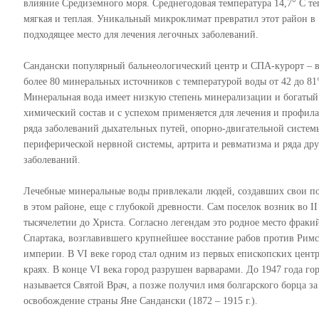
влияние Средиземного моря. Среднегодовая температура 14,7° С те
мягкая и теплая. Уникальный микроклимат превратил этот район в
подходящее место для лечения легочных заболеваний.
Сандански популярный бальнеологический центр и СПА-курорт – в
более 80 минеральных источников с температурой воды от 42 до 81
Минеральная вода имеет низкую степень минерализации и богатый
химический состав и с успехом применяется для лечения и профил
ряда заболеваний дыхательных путей, опорно-двигательной систем
периферической нервной системы, артрита и ревматизма и ряда др
заболеваний.
Лечебные минеральные воды привлекали людей, создавших свои п
в этом районе, еще с глубокой древности. Сам поселок возник во ІІ
тысячелетии до Христа. Согласно легендам это родное место фраки
Спартака, возглавившего крупнейшее восстание рабов против Рим
империи. В VІ веке город стал одним из первых епископских центр
краях. В конце VІ века город разрушен варварами. До 1947 года го
называется Святой Врач, а позже получил имя болгарского борца за
освобождение страны Яне Сандански (1872 – 1915 г.).