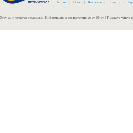
Запрос
|
О нас
|
Контакты
|
Новости
|
Кар
Этот сайт является рекламным. Информация, в соответствии со ст. 80 от ЗТ можете узнать 