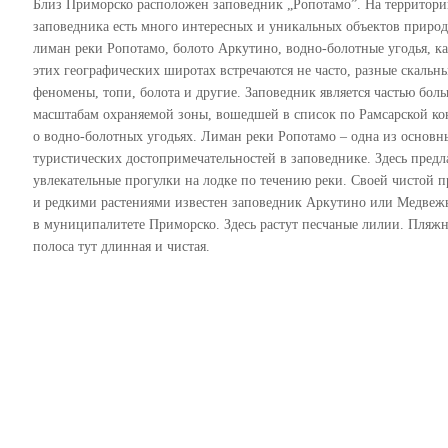
Близ Приморско расположен заповедник „Ропотамо”. На территор
заповедника есть много интересных и уникальных объектов природ
лиман реки Ропотамо, болото Аркутино, водно-болотные угодья, ка
этих географических широтах встречаются не часто, разные скальн
феномены, топи, болота и другие. Заповедник является частью бол
масштабам охраняемой зоны, вошедшей в список по Рамсарской к
о водно-болотных угодьях. Лиман реки Ропотамо – одна из основн
туристических достопримечательностей в заповеднике. Здесь предл
увлекательные прогулки на лодке по течению реки. Своей чистой 
и редкими растениями известен заповедник Аркутино или Медвежь
в муниципалитете Приморско. Здесь растут песчаные лилии. Пляжн
полоса тут длинная и чистая.