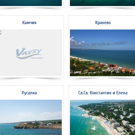
Камчия
Кранево
Русалка
Св.Св. Константин и Елена