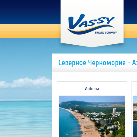
Северноe Черноморие - А
Албена