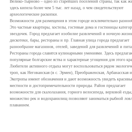
Велико-Тырново – одно из старейших поселений страны, так как ж
здесь кипела более чем 5 тыс. лет назад, о чем свидетельствуют
археологические раскопки.
Возможности для размещения в этом городе исключительно разноо
Это частные квартиры, хостелы, гостевые дома и гостиницы категор
звездочек. Город предлагает изобилие развлечений и ночную жизнь
дискотеки, бары, рестораны и пр. Главная улица города предлагает
разнообразие магазинов, отелей, заведений для развлечений и пита
Рестораны города славятся кулинарными умениями. Здесь предлага
популярные болгарские яства и характерные угощения для этого кра
Любители активного отдыха могут воспользоваться рядом экологич
троп, как Негованская (в с. Эрмен), Преображенская, Арбанасская и
Экотропы имеют обозначения и дают возможность увидеть красивы
местности и достопримечательности природы. Район предлагает
возможности для скалолазания, горного велосипеда, верховой езды,
множество рек и водохранилищ позволяют заниматься рыбной лов
плаванием.