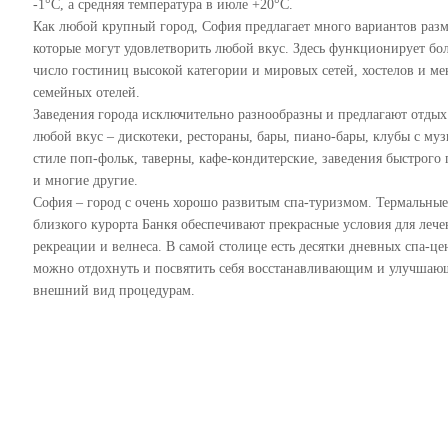
-1°С, а средняя температура в июле +20°С.
Как любой крупный город, София предлагает много вариантов раз
которые могут удовлетворить любой вкус. Здесь функционирует бо
число гостиниц высокой категории и мировых сетей, хостелов и м
семейных отелей.
Заведения города исключительно разнообразны и предлагают отдых
любой вкус – дискотеки, рестораны, бары, пиано-бары, клубы с му
стиле поп-фольк, таверны, кафе-кондитерские, заведения быстрого
и многие другие.
София – город с очень хорошо развитым спа-туризмом. Термальные
близкого курорта Банкя обеспечивают прекрасные условия для лече
рекреации и велнеса. В самой столице есть десятки дневных спа-цен
можно отдохнуть и посвятить себя восстанавливающим и улучша
внешний вид процедурам.