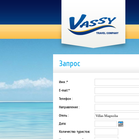
Запрос
Имя :*
E-mail:*
Телефон :
Направление :
Отель :
Дата:
Количество туристов: