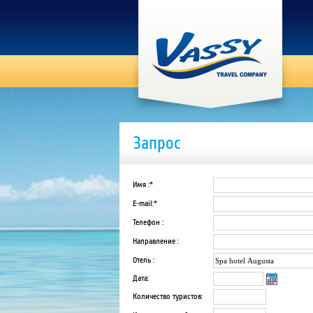
Запрос
Имя :*
E-mail:*
Телефон :
Направление :
Отель :
Дата:
Количество туристов: