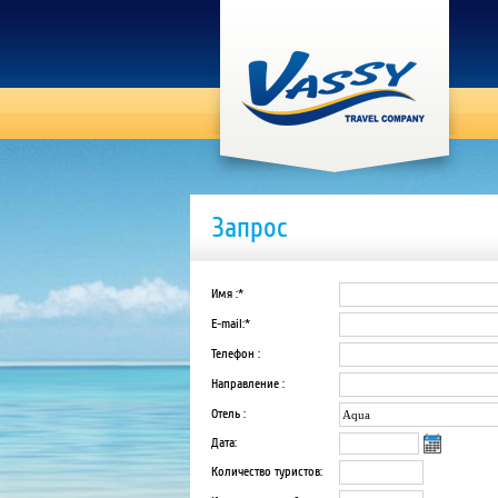
Запрос
Имя :*
E-mail:*
Телефон :
Направление :
Отель :
Дата:
Количество туристов: